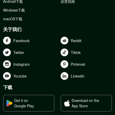
Android下载
设置指南
Windows下载
macOS下载
关于我们
Facebook
Reddit
Twitter
Tiktok
Instagram
Pinterest
Youtube
Linkedln
下载
Get it on
Download on the
Google Play
App Store